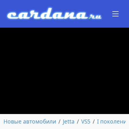
Новые автомобили
Jetta
VS5
I поколени