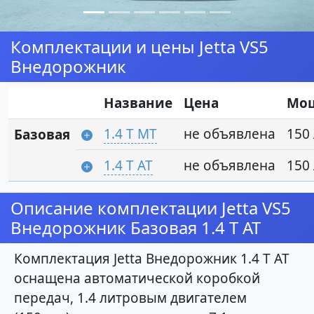
Комплектации и цены Jetta VS5
Внедорожник
Название
Цена
Мо
1.4 T MT
не объявлена
150 
Базовая
1.4 T AT
не объявлена
150 
Описание комплектации Jetta VS5
Внедорожник Базовая 1.4 T AT
Комплектация Jetta Внедорожник 1.4 T AT
оснащена автоматической коробкой
передач, 1.4 литровым двигателем