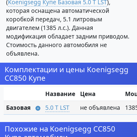
(
Koenigsegg Купе Базовая 5.0 T LST
),
которая оснащена автоматической
коробкой передач, 5.1 литровым
двигателем (1385 л.с.). Данная
модификация обладает задним приводом.
Стоимость данного автомобиля не
объявлена.
Комплектации и цены Koenigsegg
CC850 Купе
Название
Цена
Мо
Базовая
5.0 T LST
не объявлена
1385
Похожие на Koenigsegg CC850