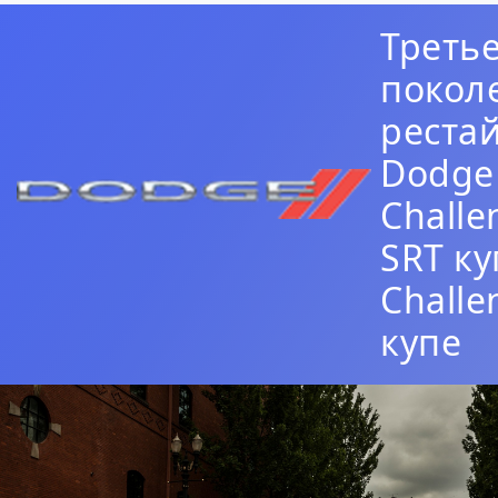
Треть
покол
реста
Dodge
Challe
SRT ку
Challe
купе