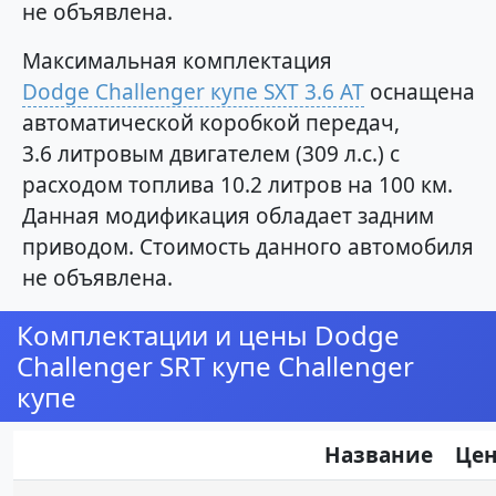
не объявлена.
Максимальная комплектация
Dodge Challenger купе SXT 3.6 AT
оснащена
автоматической коробкой передач,
3.6 литровым двигателем (309 л.с.) с
расходом топлива 10.2 литров на 100 км.
Данная модификация обладает задним
приводом. Стоимость данного автомобиля
не объявлена.
Комплектации и цены Dodge
Challenger SRT купе Challenger
купе
Название
Це