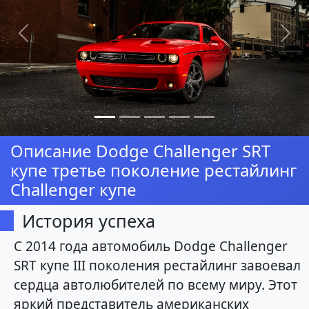
Предыдущая
Сл
Описание Dodge Challenger SRT
купе третье поколение рестайлинг
Challenger купе
История успеха
С 2014 года автомобиль Dodge Challenger
SRT купе III поколения рестайлинг завоевал
сердца автолюбителей по всему миру. Этот
яркий представитель американских