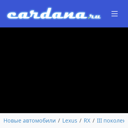
Новые автомобили
Lexus
RX
III поколен