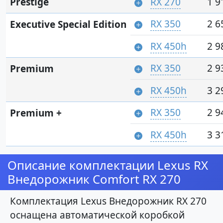
Prestige
RX 270
1 9
RX 350
2 6
Executive Special Edition
RX 450h
2 9
RX 350
2 9
Premium
RX 450h
3 2
RX 350
2 9
Premium +
RX 450h
3 3
Описание комплектации Lexus RX
Внедорожник Comfort RX 270
Комплектация Lexus Внедорожник RX 270
оснащена автоматической коробкой