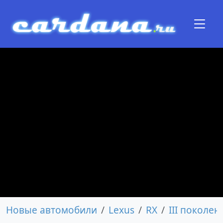
Новые автомобили
Lexus
RX
III поколен