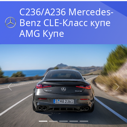
C236/A236 Mercedes-
Benz CLE-Класс купе
AMG Купе
Предыдущая
Сл