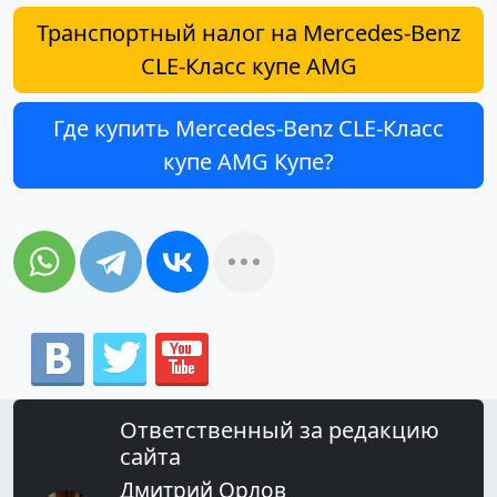
Транспортный налог на Mercedes-Benz
CLE-Класс купе AMG
Где купить Mercedes-Benz CLE-Класс
купе AMG Купе?
Ответственный за редакцию
сайта
Дмитрий Орлов