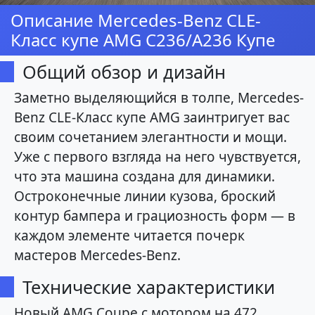
Описание Mercedes-Benz CLE-
Класс купе AMG C236/A236 Купе
Общий обзор и дизайн
Заметно выделяющийся в толпе, Mercedes-
Benz CLE-Класс купе AMG заинтригует вас
своим сочетанием элегантности и мощи.
Уже с первого взгляда на него чувствуется,
что эта машина создана для динамики.
Остроконечные линии кузова, броский
контур бампера и грациозность форм — в
каждом элементе читается почерк
мастеров Mercedes-Benz.
Технические характеристики
Новый AMG Coupe с мотором на 472