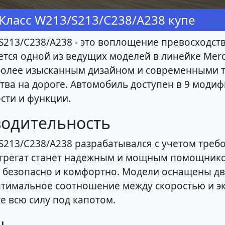
Класс W213/S213/C238/A238 купе
/S213/C238/A238 - это воплощение превосходст
яется одной из ведущих моделей в линейке Mer
 более изысканным дизайном и современными т
ва на дороге. Автомобиль доступен в 9 модиф
сти и функции.
одительность
/S213/C238/A238 разрабатывался с учетом треб
агрегат станет надежным и мощным помощнико
 безопасно и комфортно. Модели оснащены дв
 оптимальное соотношение между скоростью и 
 всю силу под капотом.
н