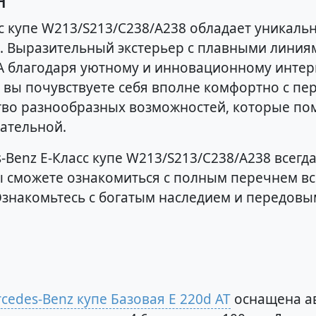
с купе W213/S213/C238/A238 обладает уникал
й. Выразительный экстерьер с плавными лини
А благодаря уютному и инновационному интер
вы почувствуете себя вполне комфортно с перв
тво разнообразных возможностей, которые пом
ательной.
Benz E-Класс купе W213/S213/C238/A238 всегд
 вы сможете ознакомиться с полным перечнем в
Ознакомьтесь с богатым наследием и передовы
cedes-Benz купе Базовая E 220d AT
оснащена ав