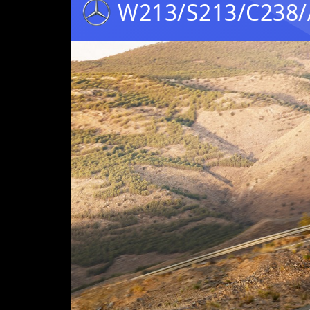
W213/S213/C238/