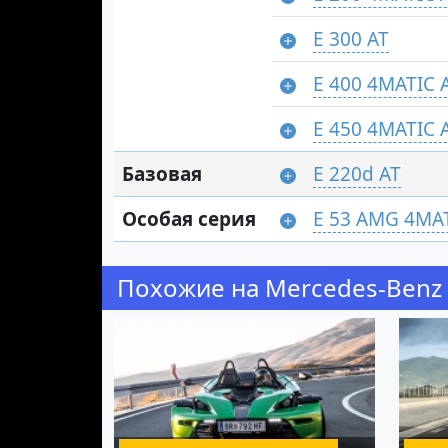
E 300 AT
E 400 4MATIC 
E 450 4MATIC 
Базовая
E 220d AT
Особая серия
E 53 AMG 4MAT
Похожие на Mercedes-Benz 