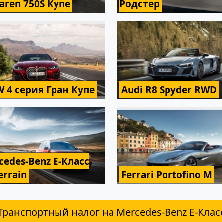
aren 750S Купе
Родстер
 4 серия Гран Купе
Audi R8 Spyder RWD
cedes-Benz E-Класс
Terrain
Ferrari Portofino M
Транспортный налог на Mercedes-Benz E-Клас