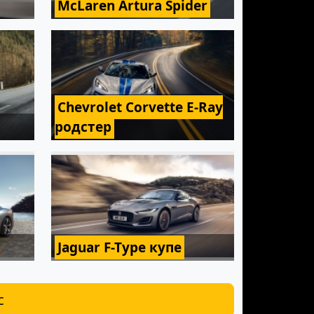
McLaren Artura Spider
Chevrolet Corvette E-Ray
родстер
Jaguar F-Type купе
с