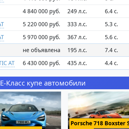
4 840 000 руб.
249 л.с.
6.4 с.
AT
5 220 000 руб.
333 л.с.
5.3 с.
AT
5 970 000 руб.
367 л.с.
5.6 с.
не объявлена
195 л.с.
7.4 с.
IC AT
6 430 000 руб.
435 л.с.
4.4 с.
E-Класс купе автомобили
Porsche 718 Boxster 