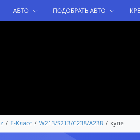
И
АВТО
ПОДОБРАТЬ АВТО
КР
z
E-Класс
W213/S213/C238/A238
купе