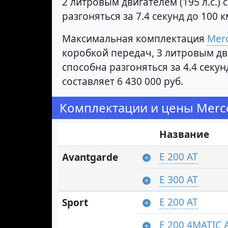
2 литровым двигателем (195 л.с.)
разгоняться за 7.4 секунд до 100
Максимальная комплектация
Merc
коробкой передач, 3 литровым дви
способна разгоняться за 4.4 сек
составляет 6 430 000 руб.
Комплектации и цены Merce
Название
E 200 AT
Avantgarde
E 300 AT
E 200 AT
Sport
E 200 4MATIC 