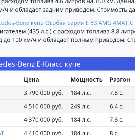
 с расходом топлива 4.6 литров на 100 км. Дан
 км/ч и обладает задним приводом. Стоимость 
edes-Benz купе Особая серия E 53 AMG 4MATIC
гателем (435 л.с.) с расходом топлива 8.8 лит
унд до 100 км/ч и обладает полным приводом. 
des-Benz E-Класс купе
Цена
Мощность
Разгон
3 790 000 руб.
184 л.с.
7.8 с.
4 510 000 руб.
249 л.с.
6.4 с.
4 370 000 руб.
184 л.с.
7.8 с.
AT
4 410 000 руб.
184 л.с.
8 с.