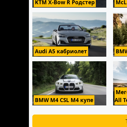
KTM X-Bow R Родстер
McL
Audi A5 кабриолет
BMW
Mer
BMW M4 CSL M4 купе
All 