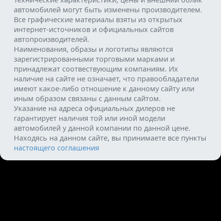
автомобилей могут быть изменены производителем.
Все графические материалы взяты из открытых
интернет-источников и официальных сайтов
автопроизводителей.
Наименования, образы и логотипы являются
зарегистрированными торговыми марками и
принадлежат соотвествующим компаниям. Их
наличие на сайте не означает, что правообладатели
имеют какое-либо отношение к данному сайту или
иным образом связаны с данным сайтом.
Указание на адреса официальных дилеров не
гарантирует наличия той или иной модели
автомобилей у данной компании по данной цене.
Находясь на данном сайте, вы принимаете все пункты
настоящего соглашения