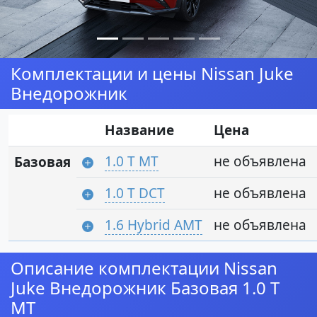
Комплектации и цены Nissan Juke
Внедорожник
Название
Цена
1.0 T MT
не объявлена
Базовая
1.0 T DCT
не объявлена
1.6 Hybrid AMT
не объявлена
Описание комплектации Nissan
Juke Внедорожник Базовая 1.0 T
MT