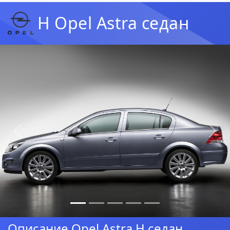
H Opel Astra седан
Предыдущая
Сл
Описание Opel Astra H седан