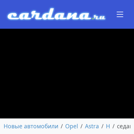
Новые автомобили
Opel
Astra
H
седан