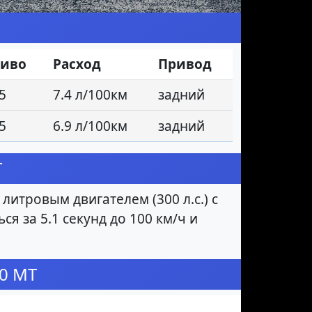
ливо
Расход
Привод
5
7.4 л/100км
задний
5
6.9 л/100км
задний
T
итровым двигателем (300 л.с.) с
я за 5.1 секунд до 100 км/ч и
.0 MT