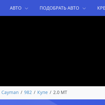
И
АВТО
ПОДОБРАТЬ АВТО
КР
8 Cayman
982
Купе
2.0 MT