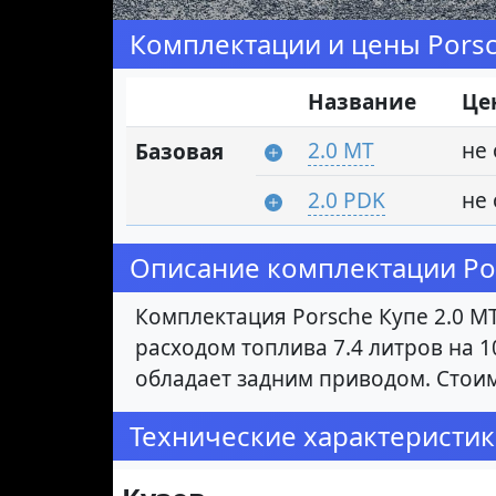
Комплектации и цены Porsc
Название
Це
2.0 MT
не
Базовая
2.0 PDK
не
Описание комплектации Por
Комплектация Porsche Купе 2.0 MT
расходом топлива 7.4 литров на 1
обладает задним приводом. Стоим
Технические характеристик