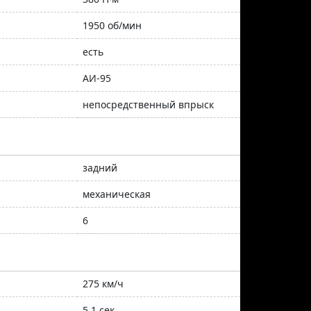
1950 об/мин
есть
АИ-95
непосредственный впрыск
задний
механическая
6
275 км/ч
5.1 сек