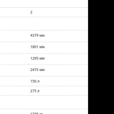
2
4379 мм
1801 мм
1295 мм
2475 мм
150 л
275 л
1335 кг