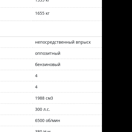
1655 кг
непосредственный впрыск
оппозитный
бензиновый
4
4
1988 см3
300 л.с.
6500 об/мин
380 Н∙м