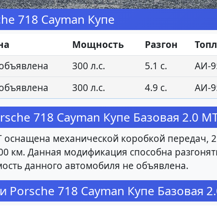
he 718 Cayman Купе
на
Мощность
Разгон
Топ
 объявлена
300 л.с.
5.1 с.
АИ-9
 объявлена
300 л.с.
4.9 с.
АИ-9
sche 718 Cayman Купе Базовая 2.0 M
 оснащена механической коробкой передач, 2 л
00 км. Данная модификация способна разгонятьс
ость данного автомобиля не объявлена.
и Porsche 718 Cayman Купе Базовая 2