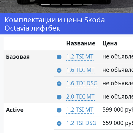
Комплектации и цены Skoda
Octavia лифтбек
Название
Цена
1.2 TSI MT
не объявл
Базовая
1.6 TDI MT
не объявл
1.6 TDI DSG
не объявл
2.0 TDI MT
не объявл
1.2 TSI MT
599 000 ру
Active
1.2 TSI DSG
659 000 ру