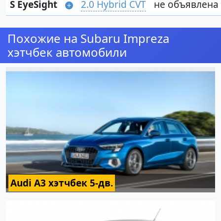
S EyeSight
2.0 Hybrid CVT
не объявлена
Похожие на Subaru Impreza
хэтчбек автомобили
Audi A3 хэтчбек 5-дв.