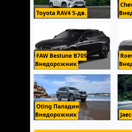
Chev
Toyota RAV4 5-дв.
Вне
FAW Bestune B70S
Roe
Внедорожник
Вне
Oting Паладин
Внедорожник
Jae