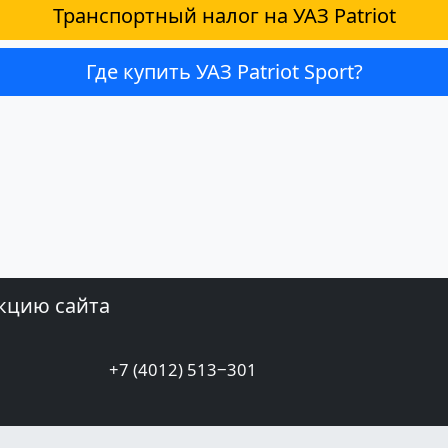
Транспортный налог на УАЗ Patriot
Где купить УАЗ Patriot Sport?
кцию сайта
+7 (4012) 513‒301