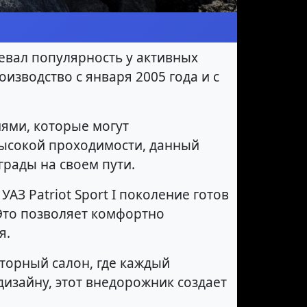
оевал популярность у активных
зводство с января 2005 года и с
иями, которые могут
высокой проходимости, данный
рады на своем пути.
З Patriot Sport I поколение готов
 Это позволяет комфортно
я.
сторный салон, где каждый
дизайну, этот внедорожник создает