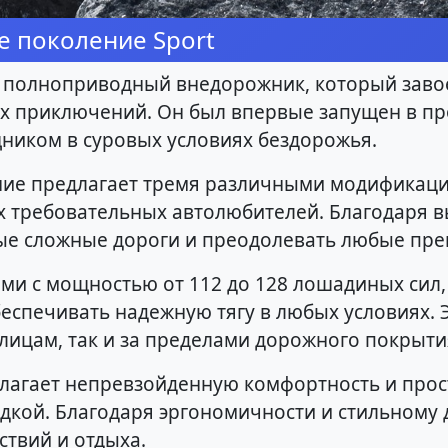
е поколение Sport
 это полноприводный внедорожник, который зав
 приключений. Он был впервые запущен в прои
ником в суровых условиях бездорожья.
ление предлагает тремя различными модификац
х требовательных автолюбителей. Благодаря 
ые сложные дороги и преодолевать любые прег
с мощностью от 112 до 128 лошадиных сил, УА
беспечивать надежную тягу в любых условиях.
улицам, так и за пределами дорожного покрыти
редлагает непревзойденную комфортность и про
дкой. Благодаря эргономичности и стильному 
твий и отдыха.