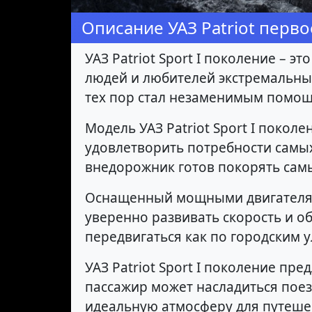
Описание УАЗ Patriot перво
УАЗ Patriot Sport I поколение –
людей и любителей экстремальных
тех пор стал незаменимым помощ
Модель УАЗ Patriot Sport I поко
удовлетворить потребности самы
внедорожник готов покорять сам
Оснащенный мощными двигателями 
уверенно развивать скорость и о
передвигаться как по городским 
УАЗ Patriot Sport I поколение п
пассажир может насладиться поез
идеальную атмосферу для путешес