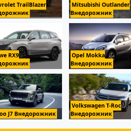
rolet TrailBlazer
Mitsubishi Outlander
дорожник
Внедорожник
we RX9
Opel Mokka
дорожник
Внедорожник
Volkswagen T-Roc
coo J7 Внедорожник
Внедорожник