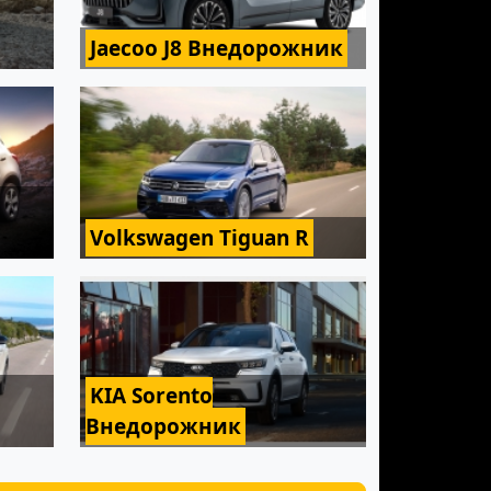
Jaecoo J8 Внедорожник
Volkswagen Tiguan R
KIA Sorento
Внедорожник