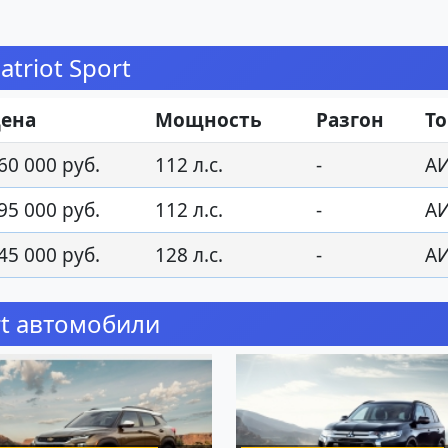
triot Sport
ена
Мощность
Разгон
Т
60 000 руб.
112 л.с.
-
АИ
95 000 руб.
112 л.с.
-
АИ
45 000 руб.
128 л.с.
-
АИ
rt автомобили