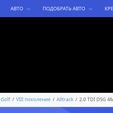
И
АВТО
ПОДОБРАТЬ АВТО
КР
Golf
VIII поколение
Alltrack
2.0 TDI DSG 