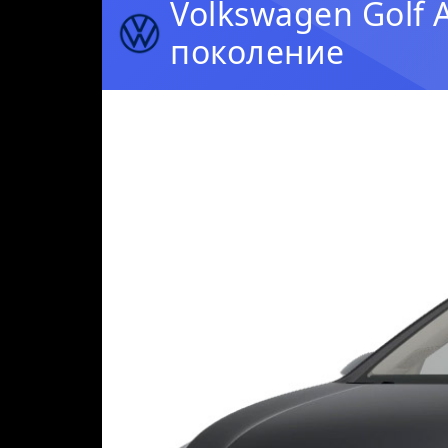
Volkswagen Golf A
поколение