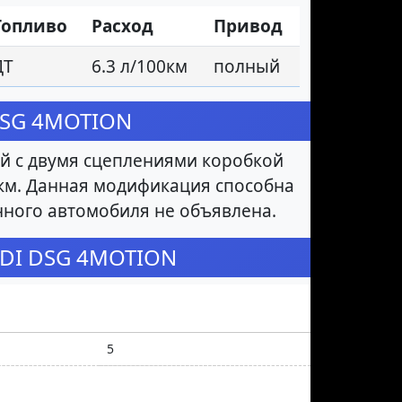
Топливо
Расход
Привод
ДТ
6.3 л/100км
полный
 DSG 4MOTION
ой с двумя сцеплениями коробкой
0 км. Данная модификация способна
анного автомобиля не объявлена.
0 TDI DSG 4MOTION
5