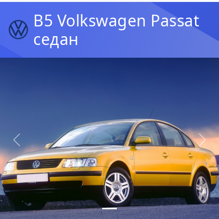
B5 Volkswagen Passat
седан
Предыдущая
Сл