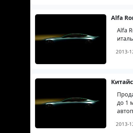
Alfa R
Alfa 
италь
2013-1
Китайс
Прода
до 1 
автоп
2013-1