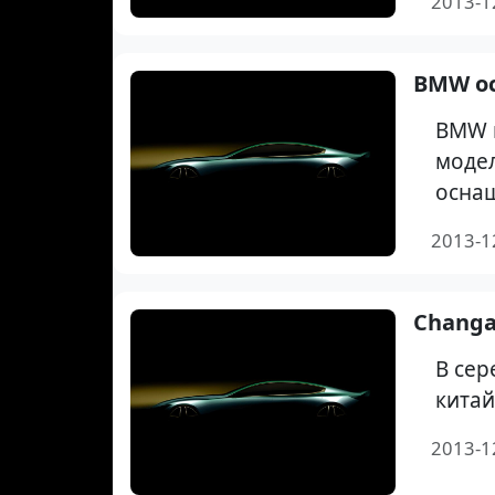
2013-1
BMW о
BMW п
модел
оснащ
2013-1
Changa
В сер
китай
2013-1