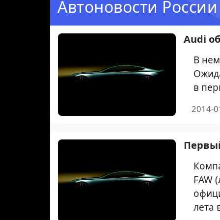
Автоновости России
Audi о
В нем
Ожида
в пер
2014-0
Первый
Комп
FAW (
офици
лета 