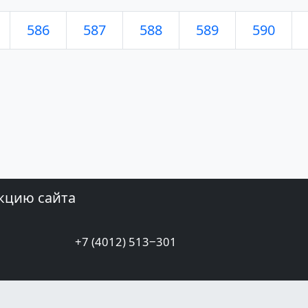
586
587
588
589
590
кцию сайта
+7 (4012) 513‒301