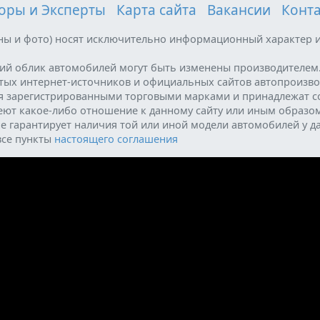
оры и Эксперты
Карта сайта
Вакансии
Конт
ены и фото) носят исключительно информационный характер и
ний облик автомобилей могут быть изменены производителем
ытых интернет-источников и официальных сайтов автопроизво
я зарегистрированными торговыми марками и принадлежат с
меют какое-либо отношение к данному сайту или иным образо
е гарантирует наличия той или иной модели автомобилей у д
все пункты
настоящего соглашения