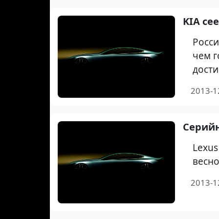
KIA ce
Росси
чем г
дости
2013-1
Серийн
Lexus
весно
2013-1