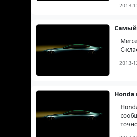
2013-1
Самый 
Merce
С-кла
2013-1
Honda 
Honda
сообщ
точно