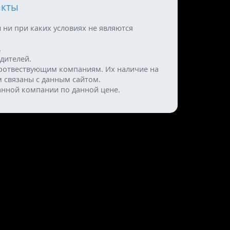
акты
 ни при каких условиях не являются
.
дителей.
оотвествующим компаниям. Их наличие на
м связаны с данным сайтом.
анной компании по данной цене.