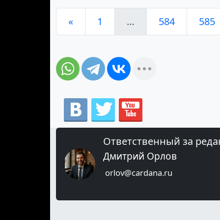
«
1
…
584
585
Ответственный за реда
Дмитрий Орлов
orlov@cardana.ru