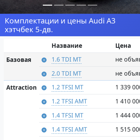
Комплектации и цены Audi A3
хэтчбек 5-дв.
Название
Цена
1.6 TDI MT
не объя
Базовая
2.0 TDI MT
не объя
1.2 TFSI MT
1 339 00
Attraction
1.2 TFSI AMT
1 410 00
1.4 TFSI MT
1 444 00
1.4 TFSI AMT
1 515 00