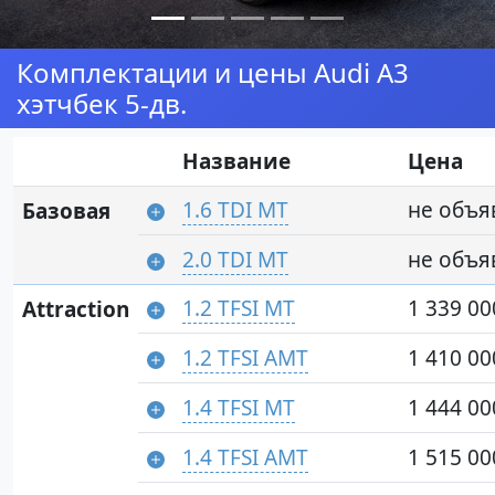
Комплектации и цены Audi A3
хэтчбек 5-дв.
Название
Цена
1.6 TDI MT
не объя
Базовая
2.0 TDI MT
не объя
1.2 TFSI MT
1 339 00
Attraction
1.2 TFSI AMT
1 410 00
1.4 TFSI MT
1 444 00
1.4 TFSI AMT
1 515 00