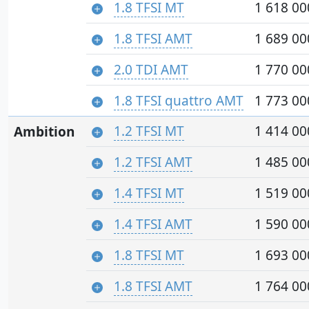
1.8 TFSI MT
1 618 00
1.8 TFSI AMT
1 689 00
2.0 TDI AMT
1 770 00
1.8 TFSI quattro AMT
1 773 00
1.2 TFSI MT
1 414 00
Ambition
1.2 TFSI AMT
1 485 00
1.4 TFSI MT
1 519 00
1.4 TFSI AMT
1 590 00
1.8 TFSI MT
1 693 00
1.8 TFSI AMT
1 764 00