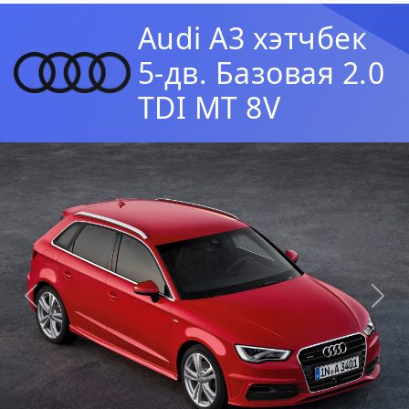
Audi A3 хэтчбек
5-дв. Базовая 2.0
TDI MT 8V
Предыдущая
Сл