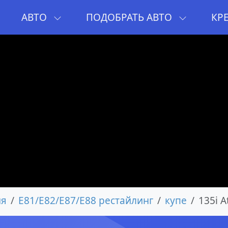
И
АВТО
ПОДОБРАТЬ АВТО
КР
ия
E81/E82/E87/E88 рестайлинг
купе
135i A