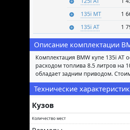
125i AT
1 4
135i MT
1 6
135i AT
1 7
Описание комплектации BMW
Комплектация BMW купе 135i AT о
расходом топлива 8.5 литров на 1
обладает задним приводом. Стоим
Технические характеристик
Кузов
Количество мест