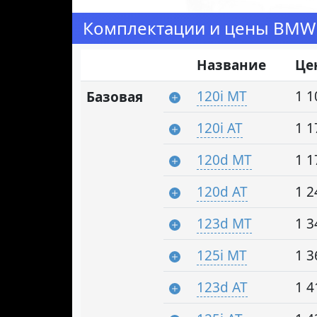
Комплектации и цены BMW 
Название
Це
120i MT
1 1
Базовая
120i AT
1 1
120d MT
1 1
120d AT
1 2
123d MT
1 3
125i MT
1 3
123d AT
1 4