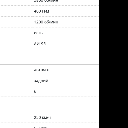
5800 об/мин
400 Н∙м
1200 об/мин
есть
АИ-95
автомат
задний
6
250 км/ч