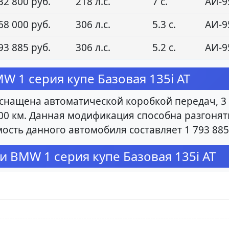
32 800 руб.
218 л.с.
7 с.
АИ-9
68 000 руб.
306 л.с.
5.3 с.
АИ-9
93 885 руб.
306 л.с.
5.2 с.
АИ-9
 1 серия купе Базовая 135i AT
снащена автоматической коробкой передач, 3 л
00 км. Данная модификация способна разгонятьс
ость данного автомобиля составляет 1 793 885
и BMW 1 серия купе Базовая 135i AT