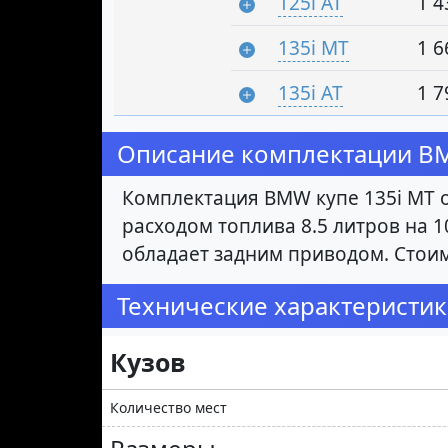
125i AT
1 4
135i MT
1 6
135i AT
1 7
Описание комплектации BMW
Комплектация BMW купе 135i MT о
расходом топлива 8.5 литров на 1
обладает задним приводом. Стоим
Технические характеристик
Кузов
Количество мест