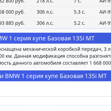
32 800 руб.
218 л.с.
7 с.
АИ-9
68 000 руб.
306 л.с.
5.3 с.
АИ-9
93 885 руб.
306 л.с.
5.2 с.
АИ-9
 1 серия купе Базовая 135i MT
снащена механической коробкой передач, 3 лит
00 км. Данная модификация способна разгонятьс
ость данного автомобиля составляет 1 668 000
и BMW 1 серия купе Базовая 135i MT