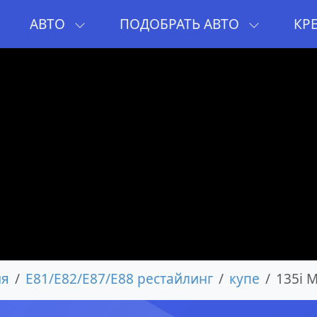
И
АВТО
ПОДОБРАТЬ АВТО
КР
ия
E81/E82/E87/E88 рестайлинг
купе
135i M