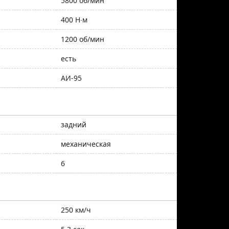
5800 об/мин
400 Н∙м
1200 об/мин
есть
АИ-95
задний
механическая
6
250 км/ч