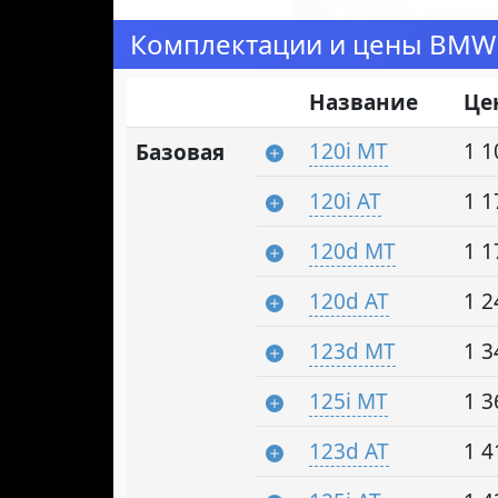
Комплектации и цены BMW 
Название
Це
120i MT
1 1
Базовая
120i AT
1 1
120d MT
1 1
120d AT
1 2
123d MT
1 3
125i MT
1 3
123d AT
1 4