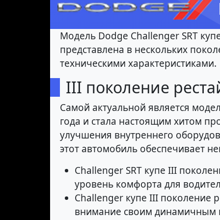
Модель Dodge Challenger SRT куп
представлена в нескольких покол
техническими характеристиками.
III поколение реста
Самой актуальной является модель
года и стала настоящим хитом пр
улучшения внутреннего оборудов
этот автомобиль обеспечивает не
Challenger SRT купе III поко
уровень комфорта для водител
Challenger купе III поколение
внимание своим динамичным и