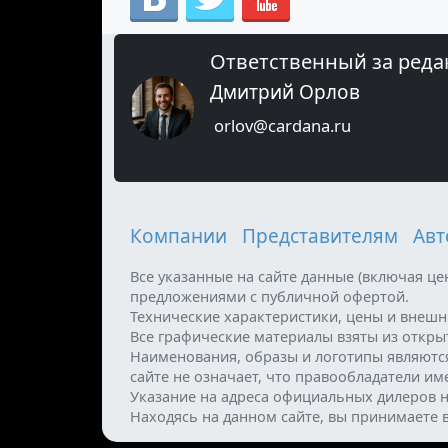
Ответственный за реда
Дмитрий Орлов
orlov@cardana.ru
Компании
Представителям
Авт
Все указанные на сайте данные (включая ц
предложениями с публичной офертой.
Технические характеристики, цены и внеш
Все графические материалы взяты из откр
Наименования, образы и логотипы являютс
сайте не означает, что правообладатели и
Указание на адреса официальных дилеров н
Находясь на данном сайте, вы принимаете 