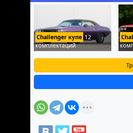
Challenger купе
12
Cha
комплектаций
ком
Тр