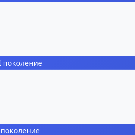
II поколение
I поколение