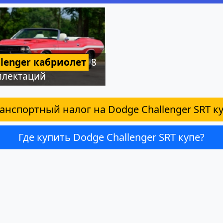
llenger кабриолет
8
плектаций
анспортный налог на Dodge Challenger SRT к
Где купить Dodge Challenger SRT купе?