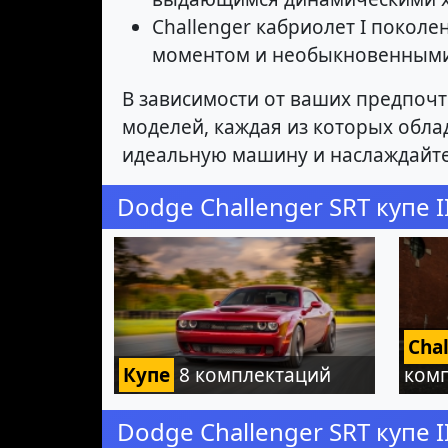
Challenger кабриолет I поколе
моментом и необыкновенными
В зависимости от ваших предпочт
моделей, каждая из которых обл
идеальную машину и наслаждайте
Dodge Challenger SRT купе 
Cha
Купе
8 комплектаций
ком
Dodge Challenger SRT купе 