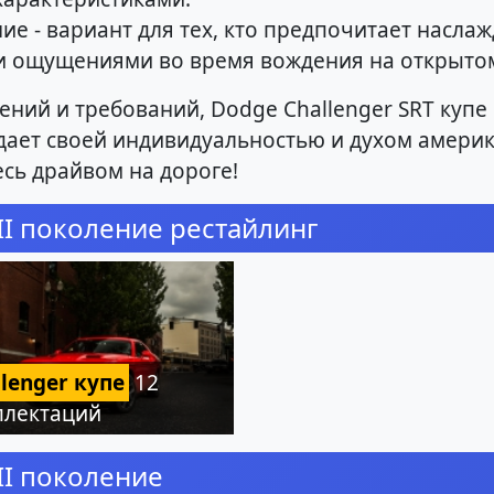
ние - вариант для тех, кто предпочитает насла
 ощущениями во время вождения на открытом
ений и требований, Dodge Challenger SRT куп
адает своей индивидуальностью и духом амери
сь драйвом на дороге!
III поколение рестайлинг
llenger купе
12
плектаций
III поколение