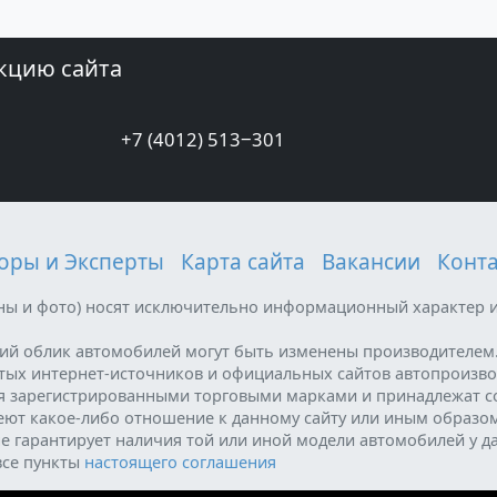
кцию сайта
+7 (4012) 513‒301
оры и Эксперты
Карта сайта
Вакансии
Конт
ены и фото) носят исключительно информационный характер и
ний облик автомобилей могут быть изменены производителем
ытых интернет-источников и официальных сайтов автопроизво
я зарегистрированными торговыми марками и принадлежат с
меют какое-либо отношение к данному сайту или иным образо
е гарантирует наличия той или иной модели автомобилей у д
все пункты
настоящего соглашения