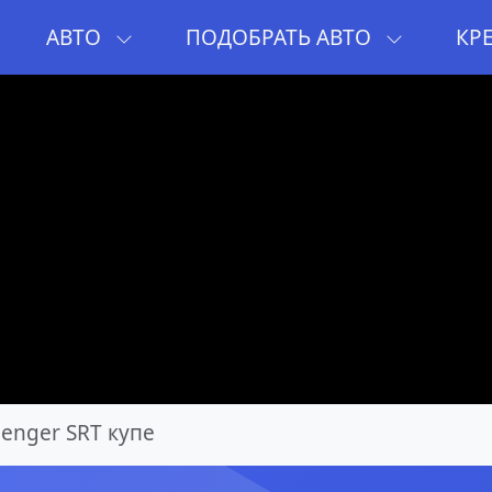
И
АВТО
ПОДОБРАТЬ АВТО
КР
lenger SRT купе