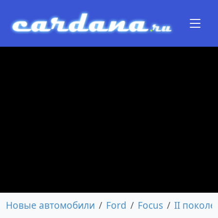
Новые автомобили
Ford
Focus
II покол