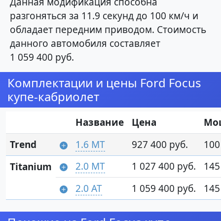
Данная модификация способна
разгоняться за 11.9 секунд до 100 км/ч и
обладает передним приводом. Стоимость
данного автомобиля составляет
1 059 400 руб.
Комплектации и цены Ford Focus
купе-кабриолет
Название
Цена
Мо
Trend
1.6 MT
927 400 руб.
100 
2.0 MT
1 027 400 руб.
145 
Titanium
2.0 AT
1 059 400 руб.
145 