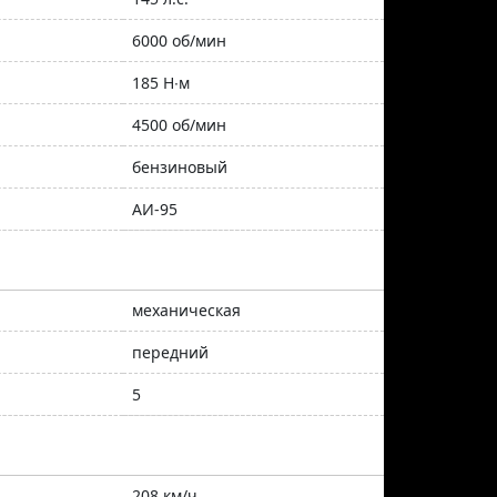
6000 об/мин
185 Н∙м
4500 об/мин
бензиновый
АИ-95
механическая
передний
5
208 км/ч