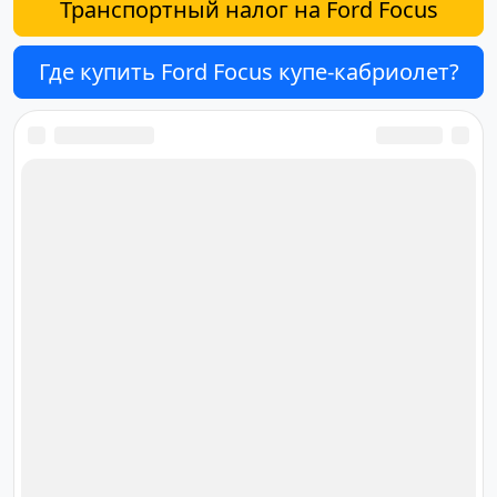
Транспортный налог на Ford Focus
Где купить Ford Focus купе-кабриолет?
Ответственный за редакцию
сайта
Дмитрий Орлов
orlov@cardana.ru
+7 (4012) 513‒301