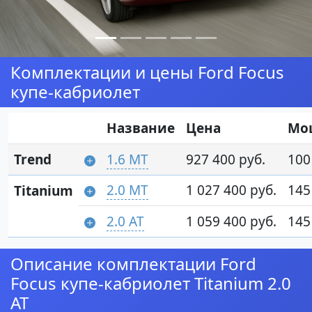
Комплектации и цены Ford Focus
купе-кабриолет
Название
Цена
Мо
Trend
1.6 MT
927 400 руб.
100 
2.0 MT
1 027 400 руб.
145 
Titanium
2.0 AT
1 059 400 руб.
145 
Описание комплектации Ford
Focus купе-кабриолет Titanium 2.0
AT