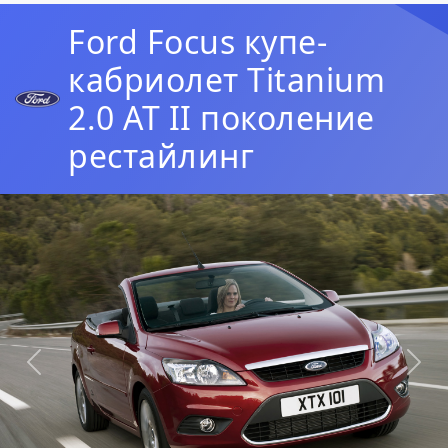
Ford Focus купе-
кабриолет Titanium
2.0 AT II поколение
рестайлинг
Предыдущая
Сл