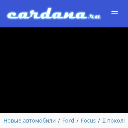
Новые автомобили
Ford
Focus
II покол