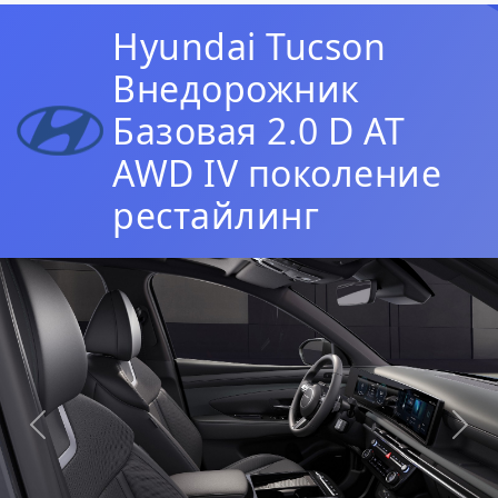
Hyundai Tucson
Внедорожник
Базовая 2.0 D AT
AWD IV поколение
рестайлинг
Предыдущая
Сл