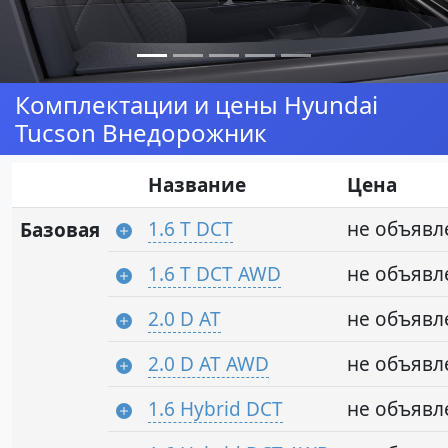
Комплектации и цены Hyundai
Tucson Внедорожник
Название
Цена
1.6 T DCT
не объявл
Базовая
1.6 T DCT AWD
не объявл
2.0 D AT
не объявл
2.0 D AT AWD
не объявл
1.6 Hybrid DCT
не объявл