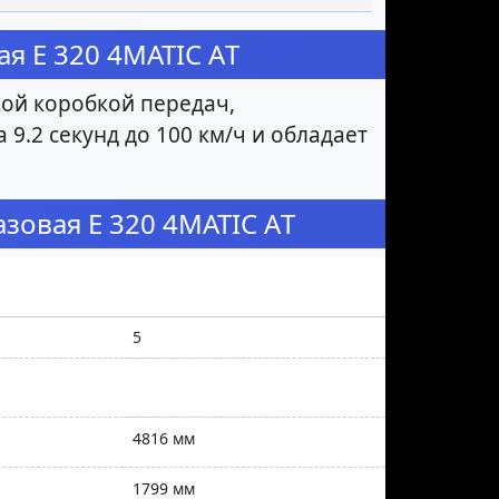
я E 320 4MATIC АT
кой коробкой передач,
 9.2 секунд до 100 км/ч и обладает
зовая E 320 4MATIC АT
5
4816 мм
1799 мм