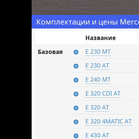
Комплектации и цены Merce
Название
E 230 MT
Базовая
E 230 АT
E 240 MT
E 320 CDI АT
E 320 АT
E 320 4MATIC АT
E 430 АT