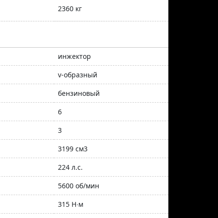
2360 кг
инжектор
v-образный
бензиновый
6
3
3199 см3
224 л.с.
5600 об/мин
315 Н∙м