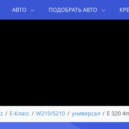
И
АВТО
ПОДОБРАТЬ АВТО
КР
z
E-Класс
W210/S210
универсал
E 320 4m