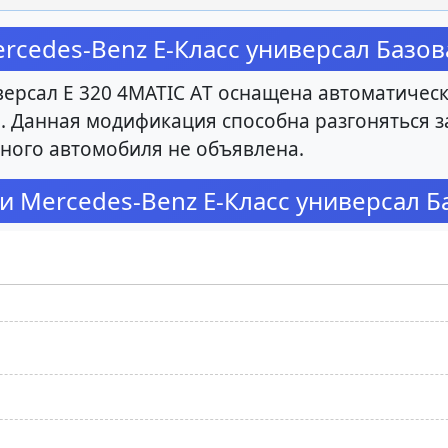
cedes-Benz E-Класс универсал Базова
ерсал E 320 4MATIC АT оснащена автоматичес
). Данная модификация способна разгоняться за
ного автомобиля не объявлена.
и Mercedes-Benz E-Класс универсал Ба