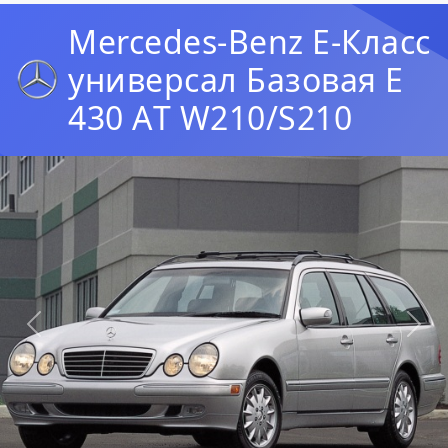
Mercedes-Benz E-Класс
универсал Базовая E
430 АT W210/S210
Предыдущая
Сл