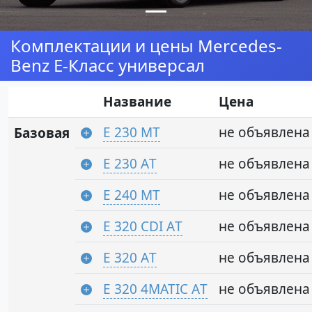
Комплектации и цены Mercedes-
Benz E-Класс универсал
Название
Цена
E 230 MT
не объявлена
Базовая
E 230 АT
не объявлена
E 240 MT
не объявлена
E 320 CDI АT
не объявлена
E 320 АT
не объявлена
E 320 4MATIC АT
не объявлена