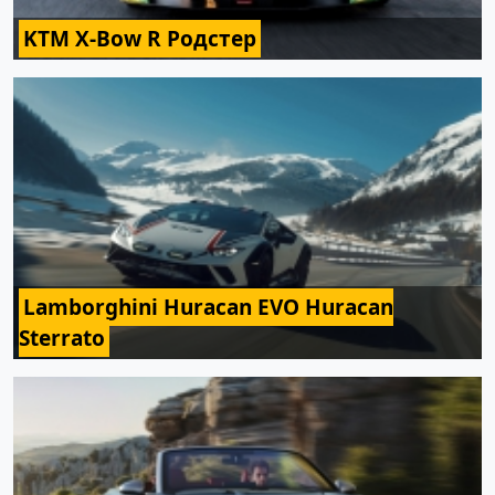
KTM X-Bow R Родстер
Lamborghini Huracan EVO Huracan
Sterrato