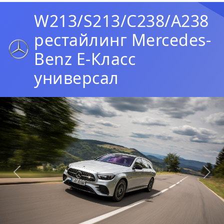
W213/S213/C238/A238
рестайлинг Mercedes-
Benz E-Класс
универсал
Предыдущая
Сл