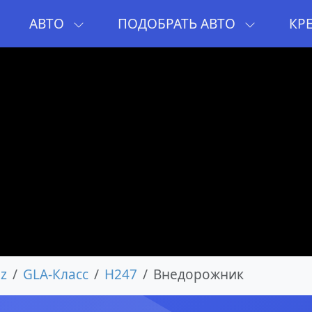
И
АВТО
ПОДОБРАТЬ АВТО
КР
z
GLA-Класс
H247
Внедорожник