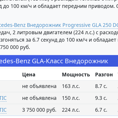
нд до 100 км/ч и обладает передним приводом.
cedes-Benz Внедорожник Progressive GLA 250 D
ч, 2 литровым двигателем (224 л.с.) с расходо
гоняться за 6.7 секунд до 100 км/ч и обладае
750 000 руб.
edes-Benz GLA-Класс Внедорожник
Цена
Мощность
Разгон
не объявлена
163 л.с.
8.7 с.
TIC
не объявлена
150 л.с.
9.3 с.
TIC
3 750 000 руб.
224 л.с.
6.7 с.