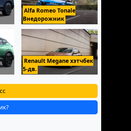
Alfa Romeo Tonale
Внедорожник
Renault Megane хэтчбек
5-дв.
сс
ик?