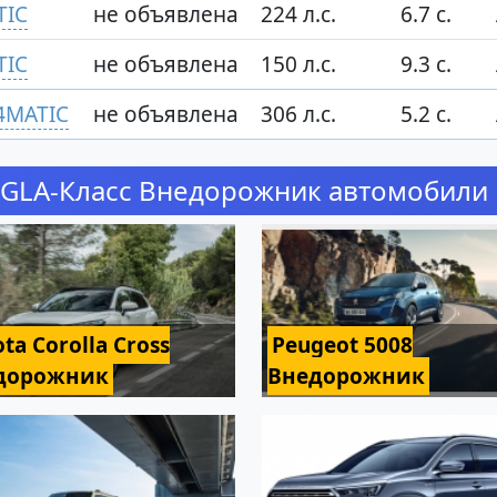
TIC
не объявлена
224 л.с.
6.7 с.
TIC
не объявлена
150 л.с.
9.3 с.
4MATIC
не объявлена
306 л.с.
5.2 с.
 GLA-Класс Внедорожник автомобили
ta Corolla Cross
Peugeot 5008
дорожник
Внедорожник