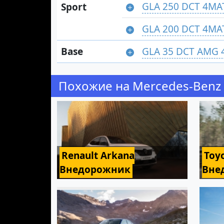
GLA 250 DCT 4MA
Sport
GLA 200 DCT 4MA
Base
GLA 35 DCT AMG 
Похожие на Mercedes-Benz
Renault Arkana
Toyo
Внедорожник
Вне