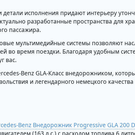
 детали исполнения придают интерьеру утонч
ктуально разработанные пространства для хр
го пассажира.
довые мультимедийные системы позволяют на
й во время поездки. Благодаря удобным сист
г вас.
ercedes-Benz GLA-Класс внедорожником, котор
овольствия и легендарного немецкого качества
cedes-Benz Внедорожник Progressive GLA 200 
вигателем (163 л.с.) с расходом топлива 6 лит