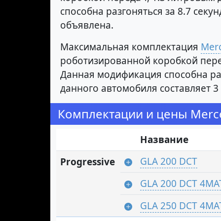
способна разгоняться за 8.7 секу
объявлена.
Максимальная комплектация
Mer
роботизированной коробкой переда
Данная модификация способна раз
данного автомобиля составляет 3 
Комплектации и цены Merc
Название
GLA 200 DCT
Progressive
GLA 200 DCT 4MA
GLA 250 DCT 4MA