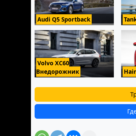
Audi Q5 Sportback
Tan
Volvo XC60
Внедорожник
Hai
Т
Гд