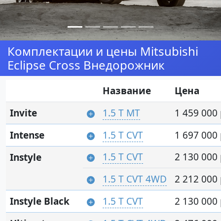
Комплектации и цены Mitsubishi
Eclipse Cross Внедорожник
Название
Цена
Invite
1.5 T MT
1 459 000 
Intense
1.5 T CVT
1 697 000 
1.5 T CVT
2 130 000 
Instyle
1.5 T CVT 4WD
2 212 000 
Instyle Black
1.5 T CVT
2 130 000 