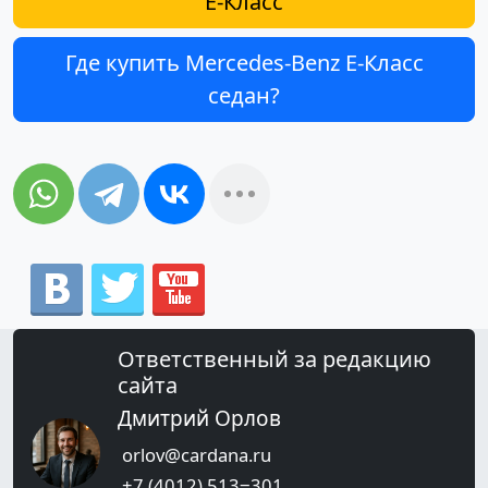
E-Класс
Где купить Mercedes-Benz E-Класс
седан?
Ответственный за редакцию
сайта
Дмитрий Орлов
orlov@cardana.ru
+7 (4012) 513‒301