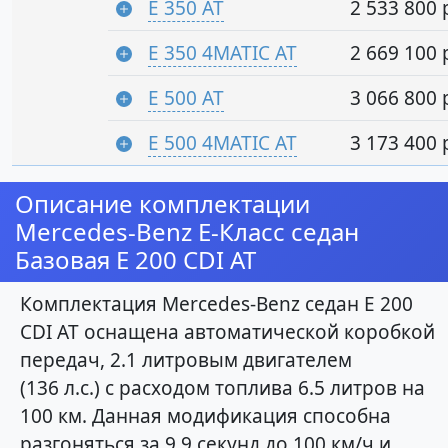
E 350 AT
2 533 800 
E 350 4MATIC AT
2 669 100 
E 500 AT
3 066 800 
E 500 4MATIC AT
3 173 400 
Описание комплектации
Mercedes-Benz E-Класс седан
Базовая E 200 CDI AT
Комплектация Mercedes-Benz седан E 200
CDI AT оснащена автоматической коробкой
передач, 2.1 литровым двигателем
(136 л.с.) с расходом топлива 6.5 литров на
100 км. Данная модификация способна
разгоняться за 9.9 секунд до 100 км/ч и