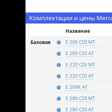
Комплектации и цены Merce
Название
E 200 CDI MT
Базовая
E 200 CDI AT
E 220 CDI MT
E 220 CDI AT
E 200K AT
E 280 CDI MT
E 280 CDI AT