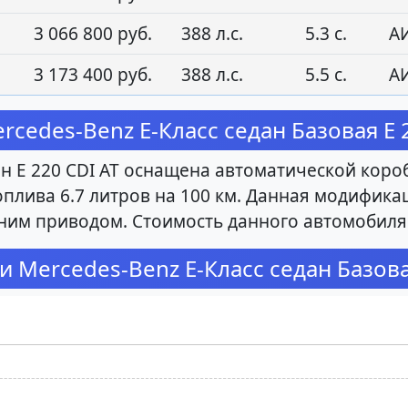
3 066 800 руб.
388 л.с.
5.3 с.
А
3 173 400 руб.
388 л.с.
5.5 с.
А
cedes-Benz E-Класс седан Базовая E 2
н E 220 CDI AT оснащена автоматической коро
топлива 6.7 литров на 100 км. Данная модифика
адним приводом. Стоимость данного автомобиля
 Mercedes-Benz E-Класс седан Базовая