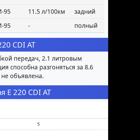
И-95
11.5 л/100км
задний
И-95
-
полный
20 CDI AT
бкой передач, 2.1 литровым
ция способна разгоняться за 8.6
 не объявлена.
 E 220 CDI AT
5