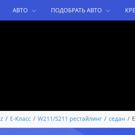
И
АВТО
ПОДОБРАТЬ АВТО
КР
z
E-Класс
W211/S211 рестайлинг
седан
E