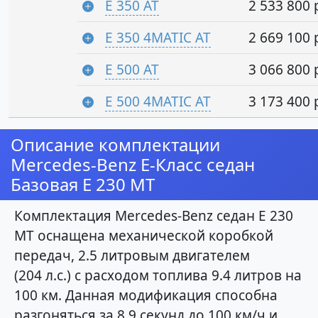
E 350 AT
2 533 800 
E 350 4MATIC AT
2 669 100 
E 500 AT
3 066 800 
E 500 4MATIC AT
3 173 400 
Описание комплектации
Mercedes-Benz E-Класс седан
Базовая E 230 MT
Комплектация Mercedes-Benz седан E 230
MT оснащена механической коробкой
передач, 2.5 литровым двигателем
(204 л.с.) с расходом топлива 9.4 литров на
100 км. Данная модификация способна
разгоняться за 8.9 секунд до 100 км/ч и