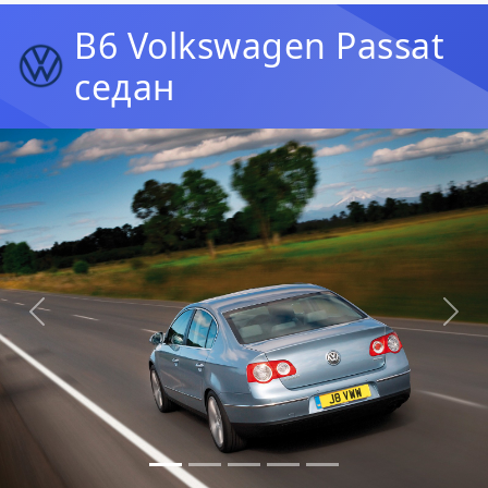
B6 Volkswagen Passat
седан
Предыдущая
Сл