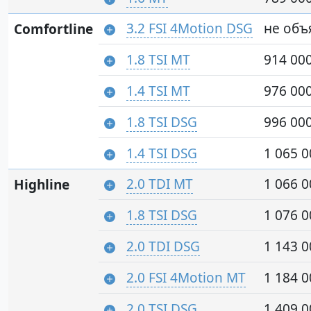
3.2 FSI 4Motion DSG
не объ
Comfortline
1.8 TSI MT
914 000
1.4 TSI MT
976 000
1.8 TSI DSG
996 000
1.4 TSI DSG
1 065 0
2.0 TDI MT
1 066 0
Highline
1.8 TSI DSG
1 076 0
2.0 TDI DSG
1 143 0
2.0 FSI 4Motion MT
1 184 0
2.0 TSI DSG
1 409 0