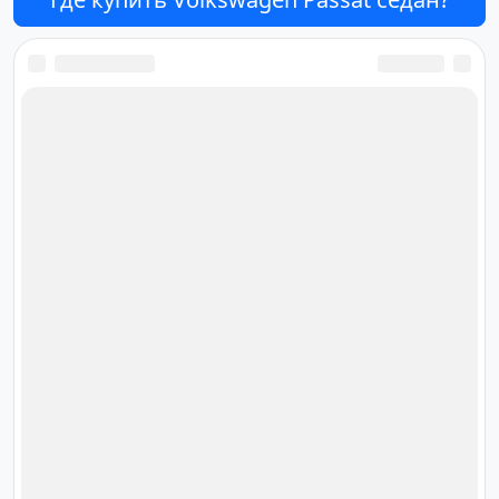
Ответственный за редакцию
сайта
Дмитрий Орлов
orlov@cardana.ru
+7 (4012) 513‒301
Площадь Победы, 10, офис 61,
Калининград