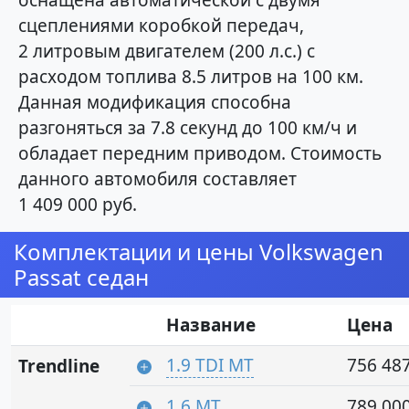
оснащена автоматической с двумя
сцеплениями коробкой передач,
2 литровым двигателем (200 л.с.) с
расходом топлива 8.5 литров на 100 км.
Данная модификация способна
разгоняться за 7.8 секунд до 100 км/ч и
обладает передним приводом. Стоимость
данного автомобиля составляет
1 409 000 руб.
Комплектации и цены Volkswagen
Passat седан
Название
Цена
1.9 TDI MT
756 487
Trendline
1.6 MT
789 000