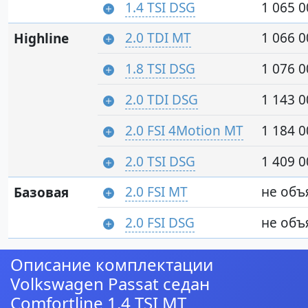
1.4 TSI DSG
1 065 0
2.0 TDI MT
1 066 0
Highline
1.8 TSI DSG
1 076 0
2.0 TDI DSG
1 143 0
2.0 FSI 4Motion MT
1 184 0
2.0 TSI DSG
1 409 0
2.0 FSI MT
не объ
Базовая
2.0 FSI DSG
не объ
Описание комплектации
Volkswagen Passat седан
Comfortline 1.4 TSI MT