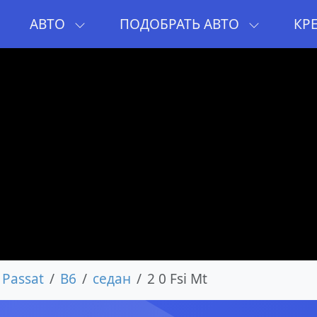
И
АВТО
ПОДОБРАТЬ АВТО
КР
Passat
B6
седан
2 0 Fsi Mt