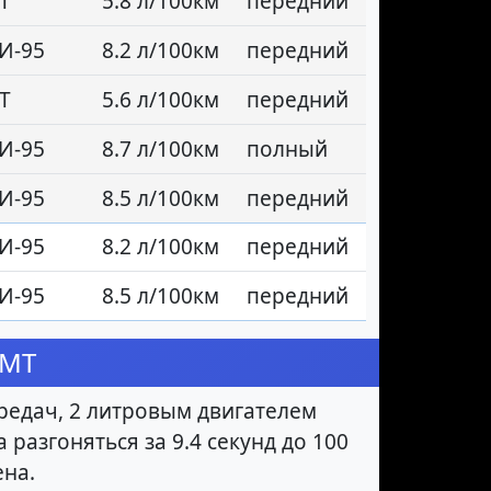
Т
5.8 л/100км
передний
И-95
8.2 л/100км
передний
Т
5.6 л/100км
передний
И-95
8.7 л/100км
полный
И-95
8.5 л/100км
передний
И-95
8.2 л/100км
передний
И-95
8.5 л/100км
передний
 MT
редач, 2 литровым двигателем
 разгоняться за 9.4 секунд до 100
ена.