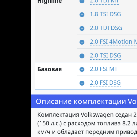
2.0 TDI MT
Highline
1.8 TSI DSG
2.0 TDI DSG
2.0 FSI 4Motion 
2.0 TSI DSG
2.0 FSI MT
Базовая
2.0 FSI DSG
Описание комплектации Volk
Комплектация Volkswagen седан 2
(150 л.с.) с расходом топлива 8.2
км/ч и обладает передним привод