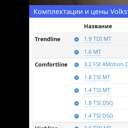
Комплектации и цены Volks
Название
1.9 TDI MT
Trendline
1.6 MT
3.2 FSI 4Motion 
Comfortline
1.8 TSI MT
1.4 TSI MT
1.8 TSI DSG
1.4 TSI DSG