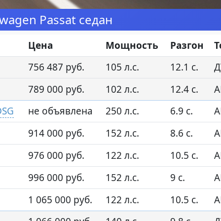
wagen Passat седан
Цена
Мощность
Разгон
Т
756 487 руб.
105 л.с.
12.1 с.
Д
789 000 руб.
102 л.с.
12.4 с.
А
DSG
не объявлена
250 л.с.
6.9 с.
А
914 000 руб.
152 л.с.
8.6 с.
А
976 000 руб.
122 л.с.
10.5 с.
А
996 000 руб.
152 л.с.
9 с.
А
1 065 000 руб.
122 л.с.
10.5 с.
А