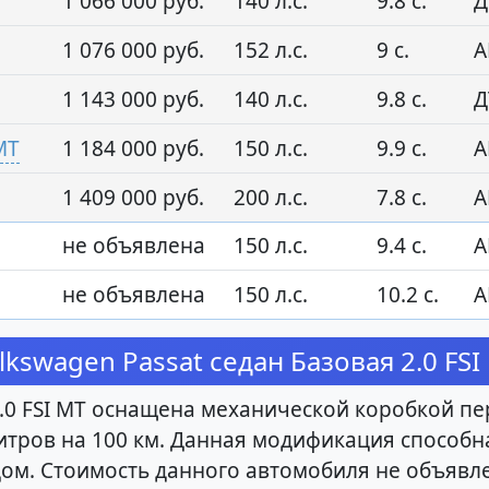
1 066 000 руб.
140 л.с.
9.8 с.
Д
1 076 000 руб.
152 л.с.
9 с.
А
1 143 000 руб.
140 л.с.
9.8 с.
Д
MT
1 184 000 руб.
150 л.с.
9.9 с.
А
1 409 000 руб.
200 л.с.
7.8 с.
А
не объявлена
150 л.с.
9.4 с.
А
не объявлена
150 л.с.
10.2 с.
А
swagen Passat седан Базовая 2.0 FSI
.0 FSI MT оснащена механической коробкой пе
 литров на 100 км. Данная модификация способна
ом. Стоимость данного автомобиля не объявл