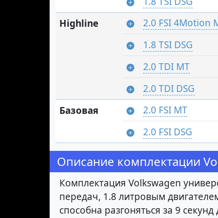
1.8 TSI DSG
2.0 FSI 4Motion 
Highline
1.8 TSI DSG
2.0 TDI MT
2.0 TDI DSG
2.0 FSI MT
Базовая
2.0 FSI DSG
Описание комплектации Volk
Комплектация Volkswagen универс
передач, 1.8 литровым двигателем
способна разгоняться за 9 секун