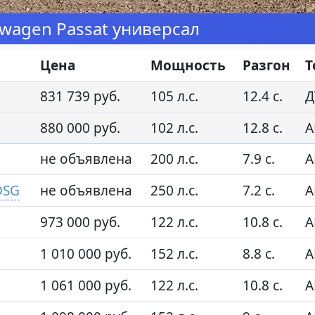
wagen Passat универсал
Цена
Мощность
Разгон
Т
831 739 руб.
105 л.с.
12.4 с.
Д
880 000 руб.
102 л.с.
12.8 с.
А
не объявлена
200 л.с.
7.9 с.
А
DSG
не объявлена
250 л.с.
7.2 с.
А
973 000 руб.
122 л.с.
10.8 с.
А
1 010 000 руб.
152 л.с.
8.8 с.
А
1 061 000 руб.
122 л.с.
10.8 с.
А