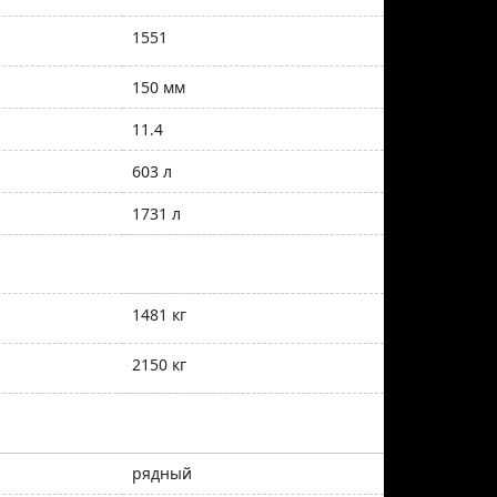
1551
150 мм
11.4
603 л
1731 л
1481 кг
2150 кг
рядный