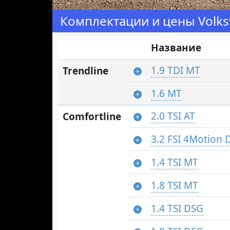
Комплектации и цены Volks
Название
1.9 TDI MT
Trendline
1.6 MT
2.0 TSI AT
Comfortline
3.2 FSI 4Motion 
1.4 TSI MT
1.8 TSI MT
1.4 TSI DSG