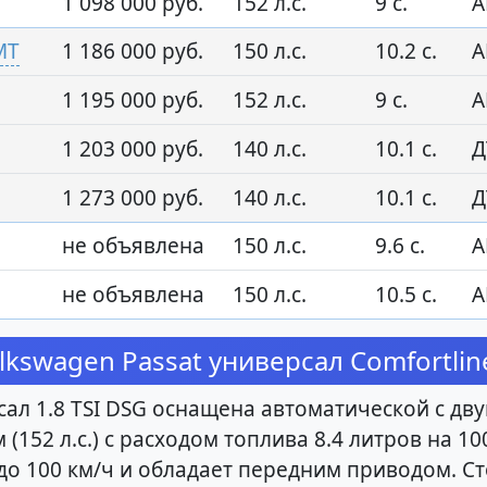
1 098 000 руб.
152 л.с.
9 с.
А
MT
1 186 000 руб.
150 л.с.
10.2 с.
А
1 195 000 руб.
152 л.с.
9 с.
А
1 203 000 руб.
140 л.с.
10.1 с.
Д
1 273 000 руб.
140 л.с.
10.1 с.
Д
не объявлена
150 л.с.
9.6 с.
А
не объявлена
150 л.с.
10.5 с.
А
swagen Passat универсал Comfortline
ал 1.8 TSI DSG оснащена автоматической с дв
 (152 л.с.) с расходом топлива 8.4 литров на 
д до 100 км/ч и обладает передним приводом. 