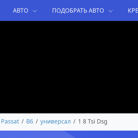
И
АВТО
ПОДОБРАТЬ АВТО
КР
Passat
B6
универсал
1 8 Tsi Dsg