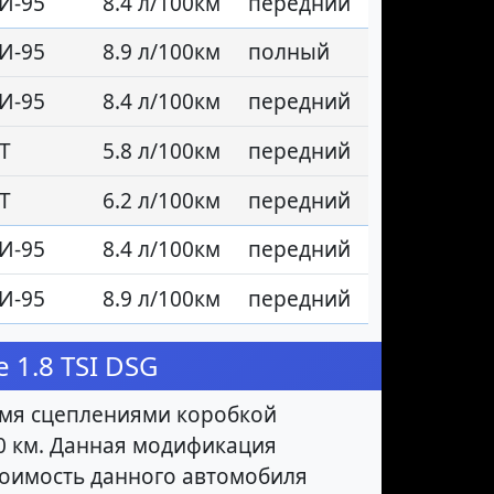
И-95
8.4 л/100км
передний
И-95
8.9 л/100км
полный
И-95
8.4 л/100км
передний
Т
5.8 л/100км
передний
Т
6.2 л/100км
передний
И-95
8.4 л/100км
передний
И-95
8.9 л/100км
передний
 1.8 TSI DSG
умя сцеплениями коробкой
100 км. Данная модификация
Стоимость данного автомобиля