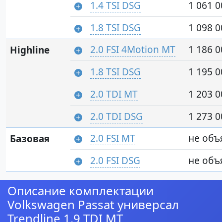
1.4 TSI DSG
1 061 0
1.8 TSI DSG
1 098 0
2.0 FSI 4Motion MT
1 186 0
Highline
1.8 TSI DSG
1 195 0
2.0 TDI MT
1 203 0
2.0 TDI DSG
1 273 0
2.0 FSI MT
не объ
Базовая
2.0 FSI DSG
не объ
Описание комплектации
Volkswagen Passat универсал
Trendline 1.9 TDI MT