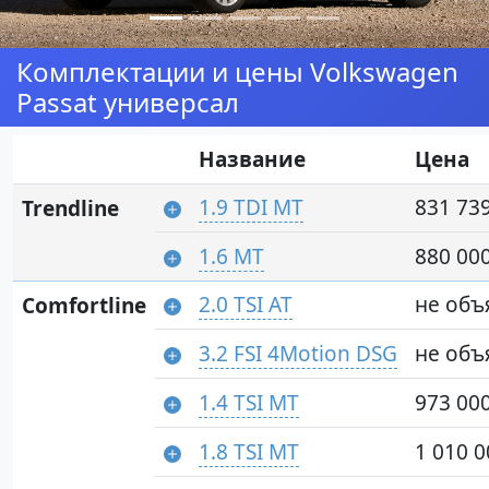
Комплектации и цены Volkswagen
Passat универсал
Название
Цена
1.9 TDI MT
831 739
Trendline
1.6 MT
880 000
2.0 TSI AT
не объ
Comfortline
3.2 FSI 4Motion DSG
не объ
1.4 TSI MT
973 000
1.8 TSI MT
1 010 0