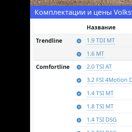
Комплектации и цены Volks
Название
1.9 TDI MT
Trendline
1.6 MT
2.0 TSI AT
Comfortline
3.2 FSI 4Motion 
1.4 TSI MT
1.8 TSI MT
1.4 TSI DSG