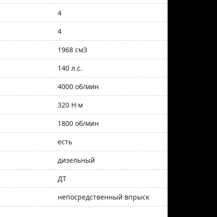
4
4
1968 см3
140 л.с.
4000 об/мин
320 Н∙м
1800 об/мин
есть
дизельный
ДТ
непосредственный впрыск