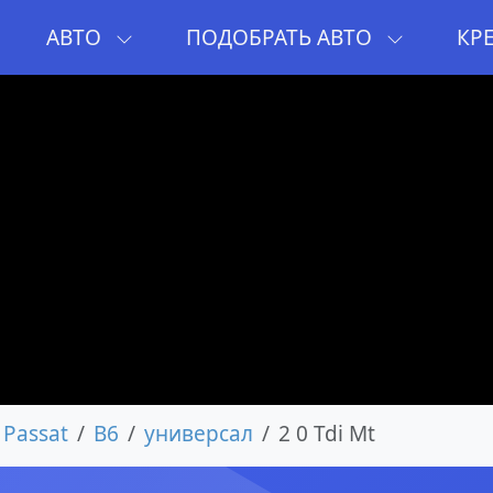
И
АВТО
ПОДОБРАТЬ АВТО
КР
Passat
B6
универсал
2 0 Tdi Mt