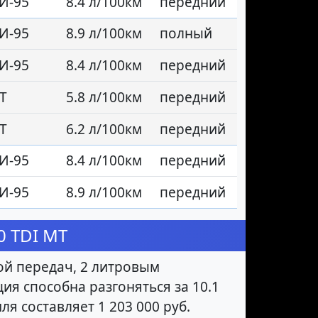
И-95
8.4 л/100км
передний
И-95
8.9 л/100км
полный
И-95
8.4 л/100км
передний
Т
5.8 л/100км
передний
Т
6.2 л/100км
передний
И-95
8.4 л/100км
передний
И-95
8.9 л/100км
передний
0 TDI MT
ой передач, 2 литровым
ция способна разгоняться за 10.1
я составляет 1 203 000 руб.