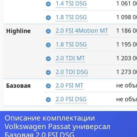
1.4 TSI DSG
1 061 0
1.8 TSI DSG
1 098 0
2.0 FSI 4Motion MT
1 186 0
Highline
1.8 TSI DSG
1 195 0
2.0 TDI MT
1 203 0
2.0 TDI DSG
1 273 0
2.0 FSI MT
не объ
Базовая
2.0 FSI DSG
не объ
Описание комплектации
Volkswagen Passat универсал
Базовая 2.0 FSI DSG