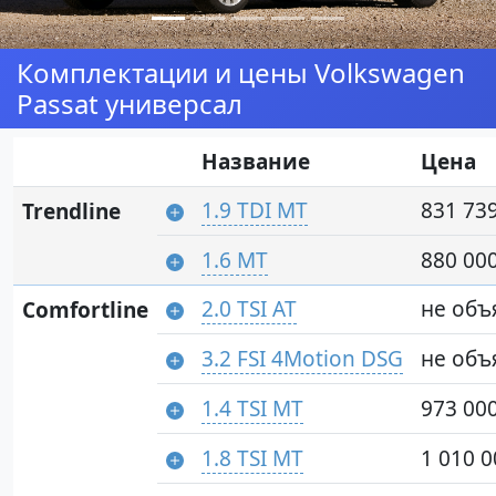
Комплектации и цены Volkswagen
Passat универсал
Название
Цена
1.9 TDI MT
831 739
Trendline
1.6 MT
880 000
2.0 TSI AT
не объ
Comfortline
3.2 FSI 4Motion DSG
не объ
1.4 TSI MT
973 000
1.8 TSI MT
1 010 0