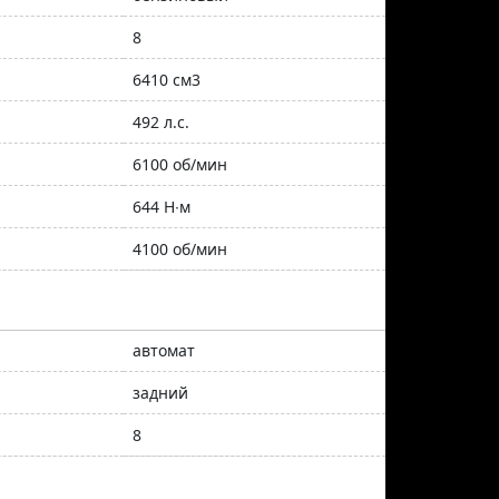
8
6410 см3
492 л.с.
6100 об/мин
644 Н∙м
4100 об/мин
автомат
задний
8