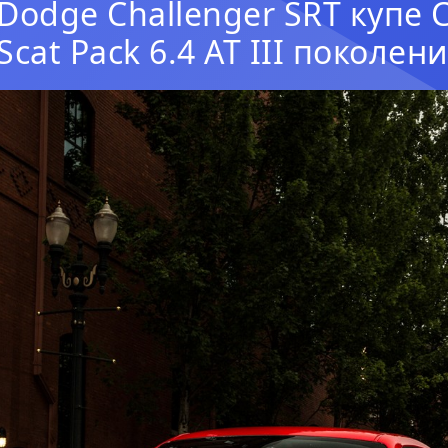
Dodge Challenger SRT купе C
Scat Pack 6.4 AT III поколе