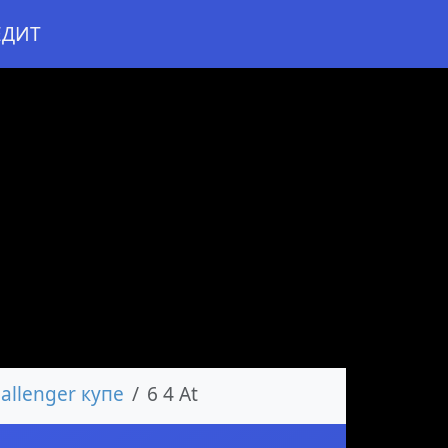
ЕДИТ
allenger купе
6 4 At