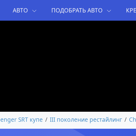
И
АВТО
ПОДОБРАТЬ АВТО
КР
lenger SRT купе
III поколение рестайлинг
Ch