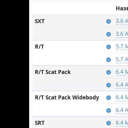
Наз
3.6 
SXT
3.6 
5.7 
R/T
5.7 
6.4 
R/T Scat Pack
6.4 
6.4 
R/T Scat Pack Widebody
6.4 
6.4 
SRT