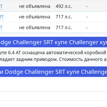
AT
не объявлена
492 л.с.
-
MT
не объявлена
717 л.с.
-
AT
не объявлена
717 л.с.
-
e Challenger SRT купе Challenger купе
упе 6.4 AT оснащена автоматической коробкой
обладает задним приводом. Стоимость данного 
Dodge Challenger SRT купе Challenger 