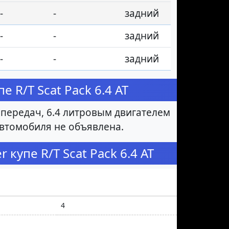
-
-
задний
-
-
задний
-
-
задний
 R/T Scat Pack 6.4 AT
 передач, 6.4 литровым двигателем
автомобиля не объявлена.
купе R/T Scat Pack 6.4 AT
4