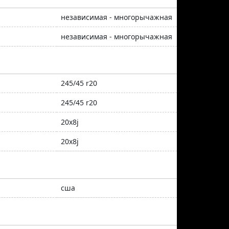
независимая - многорычажная
независимая - многорычажная
245/45 r20
245/45 r20
20x8j
20x8j
сша