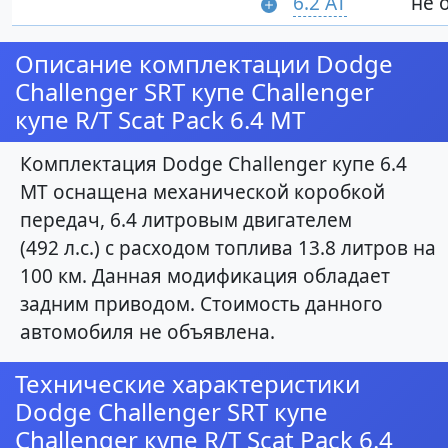
6.2 AT
не 
Описание комплектации Dodge
Challenger SRT купе Challenger
купе R/T Scat Pack 6.4 MT
Комплектация Dodge Challenger купе 6.4
MT оснащена механической коробкой
передач, 6.4 литровым двигателем
(492 л.с.) с расходом топлива 13.8 литров на
100 км. Данная модификация обладает
задним приводом. Стоимость данного
автомобиля не объявлена.
Технические характеристики
Dodge Challenger SRT купе
Challenger купе R/T Scat Pack 6.4