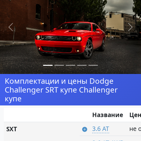
Предыдущая
Сл
Комплектации и цены Dodge
Challenger SRT купе Challenger
купе
Название
Це
3.6 AT
не 
SXT