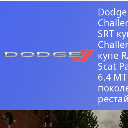
Dodge
Challe
SRT ку
Challe
купе R
Scat P
6.4 MT 
покол
реста